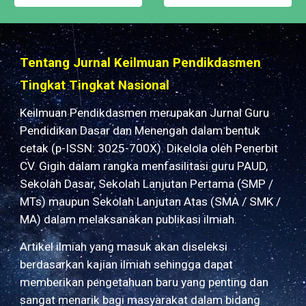
Tentang
Jurnal Keilm
uan Pendikdasmen
Tingkat Tingkat Nasional
Keilmuan Pendikdasmen merupakan Jurnal Guru
Pendidikan Dasar dan Menengah dalam bentuk
cetak (p-ISSN:
3025-700X
). Dikelola oleh Penerbit
CV. Gigih dalam rangka menfasilitasi guru PAUD,
Sekolah Dasar, Sekolah Lanjutan Pertama (SMP /
MTs) maupun Sekolah Lanjutan Atas (SMA / SMK /
MA) dalam melaksanakan publikasi ilmiah.
Artikel ilmiah yang masuk akan diseleksi
berdasarkan kajian ilmiah sehingga dapat
memberikan pengetahuan baru yang penting dan
sangat menarik bagi masyarakat dalam bidang